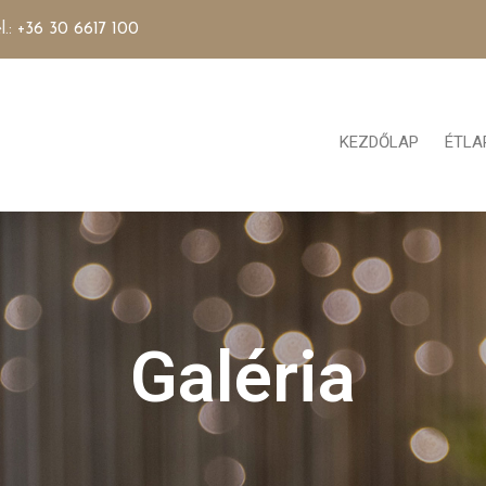
l.:
+36 30 6617 100
KEZDŐLAP
ÉTLA
Galéria