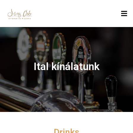
K
E
Z
D
Ő
L
Ital kínálatunk
A
P
É
T
L
A
P
Drinks