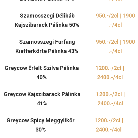
Szamosszegi Délibáb
950.-/2cl | 1900
Kajszibarack Pálinka 50%
.-/4cl
Szamosszegi Furfang
950.-/2cl | 1900
Kiefferkörte Pálinka 43%
.-/4cl
Greycow Érlelt Szilva Pálinka
1200.-/2cl |
40%
2400.-/4cl
Greycow Kajszibarack Pálinka
1200.-/2cl |
41%
2400.-/4cl
Greycow Spicy Meggylikőr
1200.-/2cl |
30%
2400.-/4cl