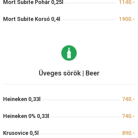
Mort Subite Pohár 0,25l
1140.-
Mort Subite Korsó 0,4l
1900.-
Üveges sörök | Beer
Heineken 0,33l
740.-
Heineken 0% 0,33l
740.-
Krusovice 0,5l
890.-