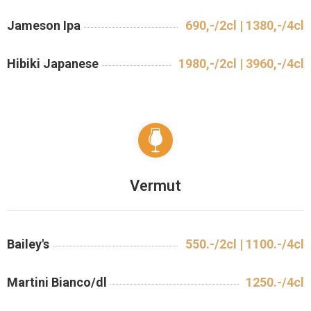
Jameson Ipa
690,-/2cl | 1380,-/4cl
Hibiki Japanese
1980,-/2cl | 3960,-/4cl
Vermut
Bailey's
550.-/2cl | 1100.-/4cl
Martini Bianco/dl
1250.-/4cl