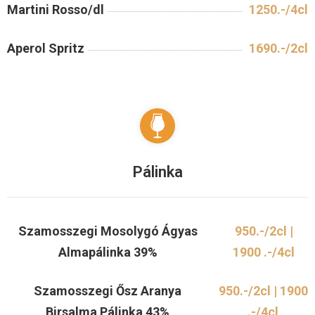
Martini Rosso/dl
1250.-/4cl
Aperol Spritz
1690.-/2cl
Pálinka
Szamosszegi Mosolygó Ágyas
950.-/2cl |
Almapálinka 39%
1900 .-/4cl
Szamosszegi Ősz Aranya
950.-/2cl | 1900
Birsalma Pálinka 43%
.-/4cl