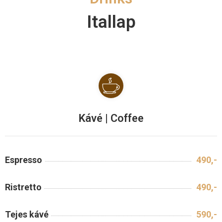
I
T
Itallap
A
L
L
A
P
G
A
Kávé | Coffee
L
É
R
Espresso
490,-
I
A
Ristretto
490,-
E
L
Tejes kávé
590,-
É