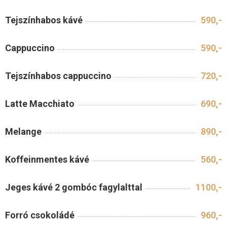
R
Tejszínhabos kávé
590,-
H
E
Cappuccino
590,-
T
Ő
S
Tejszínhabos cappuccino
720,-
É
G
Latte Macchiato
690,-
E
I
Melange
890,-
N
K
Koffeinmentes kávé
560,-
Jeges kávé 2 gombóc fagylalttal
1100,-
Forró csokoládé
960,-