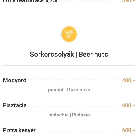
FuzeTea Barack 0,25l
590.-
Sörkorcsolyák | Beer nuts
Mogyoró
400,-
peanut | Haselnuss
Pisztácia
600,-
pistachio | Pistazie
Pizza kenyér
600,-