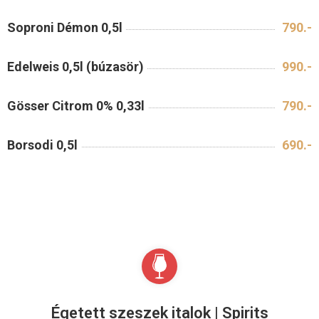
Soproni Démon 0,5l
790.-
Edelweis 0,5l (búzasör)
990.-
Gösser Citrom 0% 0,33l
790.-
Borsodi 0,5l
690.-
Égetett szeszek italok | Spirits